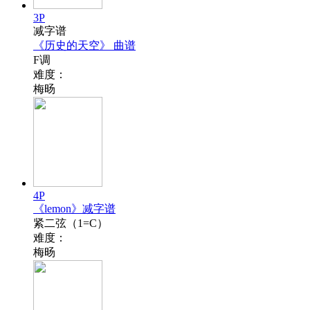
3P
减字谱
《历史的天空》 曲谱
F调
难度：
梅旸
4P
《lemon》减字谱
紧二弦（1=C）
难度：
梅旸