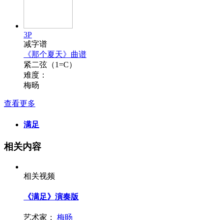
3P
减字谱
《那个夏天》曲谱
紧二弦（1=C）
难度：
梅旸
查看更多
满足
相关内容
相关视频
《满足》演奏版
艺术家：
梅旸