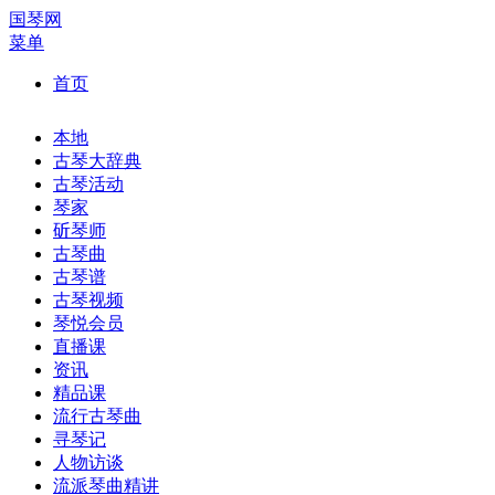
国琴网
菜单
首页
本地
古琴大辞典
古琴活动
琴家
斫琴师
古琴曲
古琴谱
古琴视频
琴悦会员
直播课
资讯
精品课
流行古琴曲
寻琴记
人物访谈
流派琴曲精讲