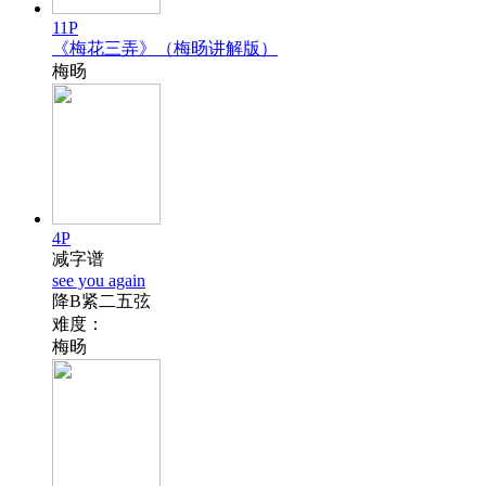
11P
《梅花三弄》（梅旸讲解版）
梅旸
4P
减字谱
see you again
降B紧二五弦
难度：
梅旸