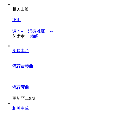
相关曲谱
下山
调：-- | 演奏难度：
--
艺术家：
梅旸
所属电台
流行古琴曲
流行琴曲
更新至119期
相关曲单