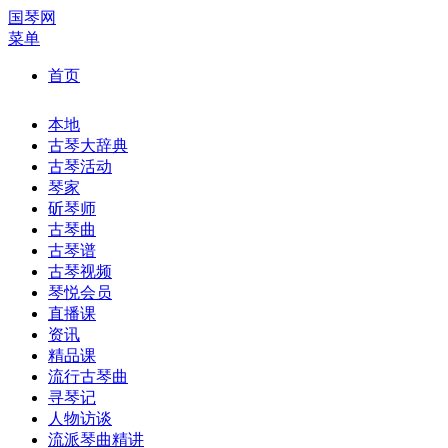
国琴网
菜单
首页
本地
古琴大辞典
古琴活动
琴家
斫琴师
古琴曲
古琴谱
古琴视频
琴悦会员
直播课
资讯
精品课
流行古琴曲
寻琴记
人物访谈
流派琴曲精讲