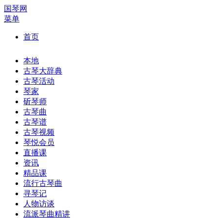
国琴网
菜单
首页
本地
古琴大辞典
古琴活动
琴家
斫琴师
古琴曲
古琴谱
古琴视频
琴悦会员
直播课
资讯
精品课
流行古琴曲
寻琴记
人物访谈
流派琴曲精讲