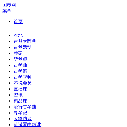
国琴网
菜单
首页
本地
古琴大辞典
古琴活动
琴家
斫琴师
古琴曲
古琴谱
古琴视频
琴悦会员
直播课
资讯
精品课
流行古琴曲
寻琴记
人物访谈
流派琴曲精讲