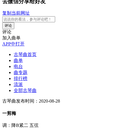
去微信分享给好友
复制当前网址
评论
评论
加入曲单
APP中打开
古琴曲首页
曲单
电台
曲专题
排行榜
流派
全部古琴曲
古琴曲
发布时间：2020-08-28
一剪梅
调：降B紧二 五弦