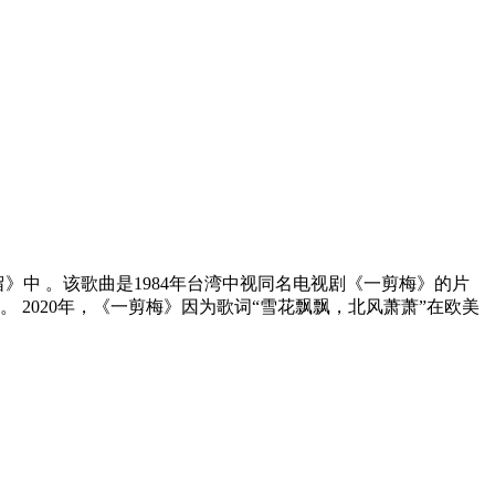
》中 。该歌曲是1984年台湾中视同名电视剧《一剪梅》的片
 2020年，《一剪梅》因为歌词“雪花飘飘，北风萧萧”在欧美