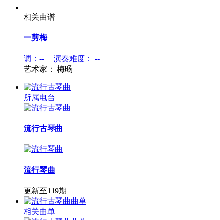
相关曲谱
一剪梅
调：-- | 演奏难度：
--
艺术家：
梅旸
所属电台
流行古琴曲
流行琴曲
更新至119期
相关曲单