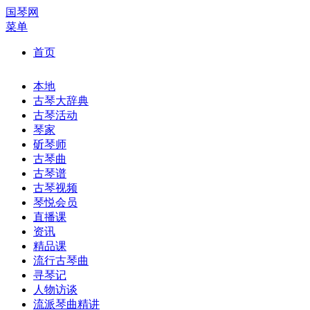
国琴网
菜单
首页
本地
古琴大辞典
古琴活动
琴家
斫琴师
古琴曲
古琴谱
古琴视频
琴悦会员
直播课
资讯
精品课
流行古琴曲
寻琴记
人物访谈
流派琴曲精讲