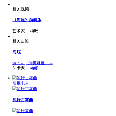
相关视频
《海底》演奏版
艺术家：
梅旸
相关曲谱
海底
调：-- | 演奏难度：
--
艺术家：
梅旸
所属电台
流行古琴曲