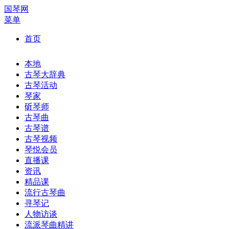
国琴网
菜单
首页
本地
古琴大辞典
古琴活动
琴家
斫琴师
古琴曲
古琴谱
古琴视频
琴悦会员
直播课
资讯
精品课
流行古琴曲
寻琴记
人物访谈
流派琴曲精讲