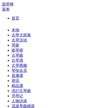
国琴网
菜单
首页
本地
古琴大辞典
古琴活动
琴家
斫琴师
古琴曲
古琴谱
古琴视频
琴悦会员
直播课
资讯
精品课
流行古琴曲
寻琴记
人物访谈
流派琴曲精讲