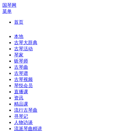
国琴网
菜单
首页
本地
古琴大辞典
古琴活动
琴家
斫琴师
古琴曲
古琴谱
古琴视频
琴悦会员
直播课
资讯
精品课
流行古琴曲
寻琴记
人物访谈
流派琴曲精讲