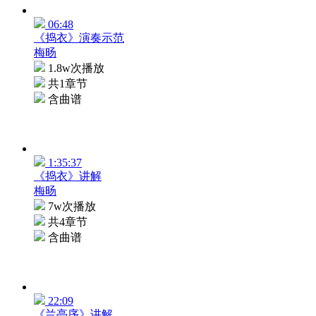
06:48
《捣衣》演奏示范
梅旸
1.8w次播放
共1章节
含曲谱
1:35:37
《捣衣》讲解
梅旸
7w次播放
共4章节
含曲谱
22:09
《兰亭序》讲解