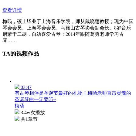
查看详情
梅旸，硕士毕业于上海音乐学院，师从戴晓莲教授；现为中国
琴会会员、上海琴会会员、马鞍山古琴协会副会长。8岁音乐
启蒙于二胡，自幼喜爱古琴；2014年跟随葛勇老师学习古
琴……
TA的视频作品
03:47
有古琴相伴是圣诞节最好的礼物！梅旸老师直击灵魂的
圣诞琴曲一定要听~
梅旸
3.4w次播放
共1章节