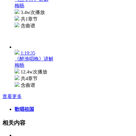
梅旸
3.4w次播放
共1章节
含曲谱
1:19:35
《醉渔唱晚》讲解
梅旸
12.4w次播放
共4章节
含曲谱
查看更多
歌唱祖国
相关内容