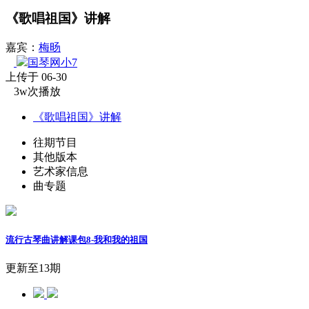
《歌唱祖国》讲解
嘉宾：
梅旸
国琴网小7
上传于 06-30
3w次播放
《歌唱祖国》讲解
往期节目
其他版本
艺术家信息
曲专题
流行古琴曲讲解课包8-我和我的祖国
更新至13期