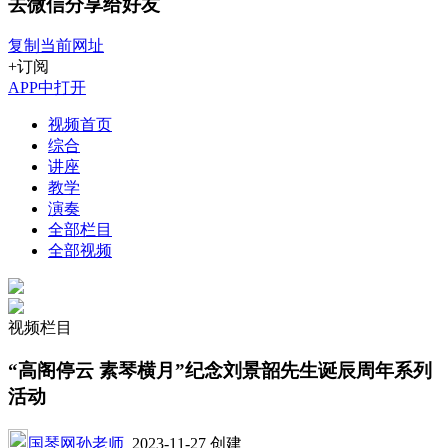
去微信分享给好友
复制当前网址
+订阅
APP中打开
视频首页
综合
讲座
教学
演奏
全部栏目
全部视频
视频栏目
“高阁停云 素琴横月”纪念刘景韶先生诞辰周年系列
活动
国琴网孙老师
2023-11-27 创建