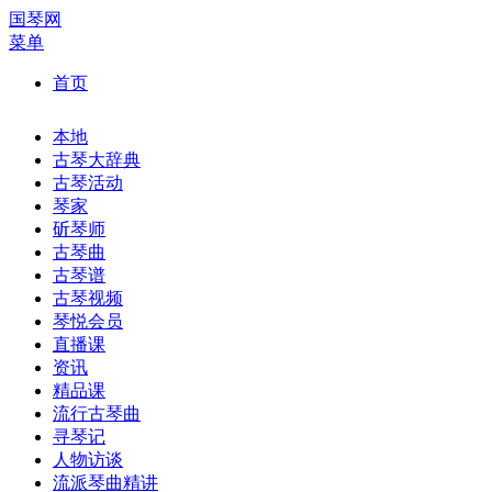
国琴网
菜单
首页
本地
古琴大辞典
古琴活动
琴家
斫琴师
古琴曲
古琴谱
古琴视频
琴悦会员
直播课
资讯
精品课
流行古琴曲
寻琴记
人物访谈
流派琴曲精讲