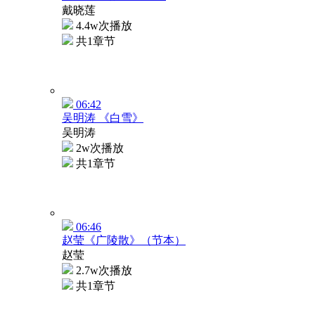
戴晓莲
4.4w次播放
共1章节
06:42
吴明涛 《白雪》
吴明涛
2w次播放
共1章节
06:46
赵莹《广陵散》（节本）
赵莹
2.7w次播放
共1章节