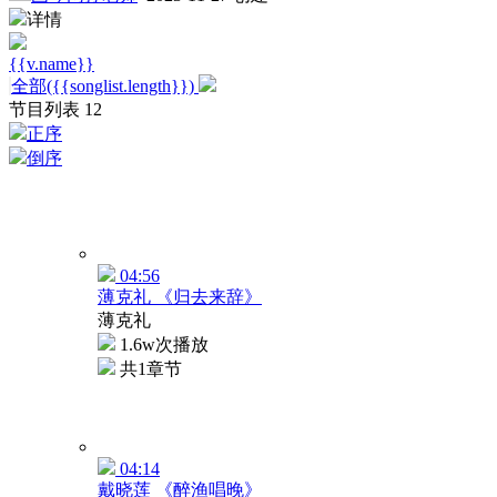
详情
{{v.name}}
全部({{songlist.length}})
节目列表
12
正序
倒序
04:56
薄克礼 《归去来辞》
薄克礼
1.6w次播放
共1章节
04:14
戴晓莲 《醉渔唱晚》