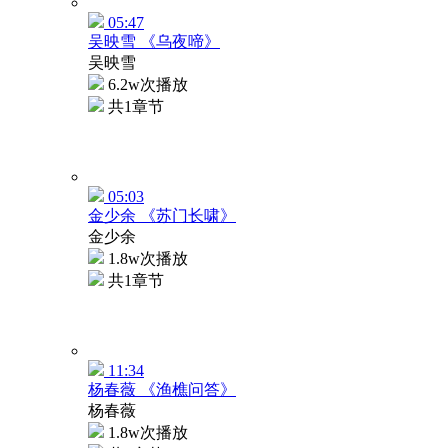
05:47
吴映雪 《乌夜啼》
吴映雪
6.2w次播放
共1章节
05:03
金少余 《苏门长啸》
金少余
1.8w次播放
共1章节
11:34
杨春薇 《渔樵问答》
杨春薇
1.8w次播放