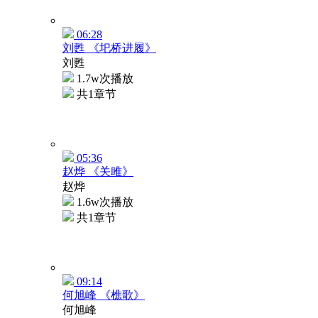
06:28
刘甦 《圯桥进履》
刘甦
1.7w次播放
共1章节
05:36
赵烨 《关雎》
赵烨
1.6w次播放
共1章节
09:14
何旭峰 《樵歌》
何旭峰