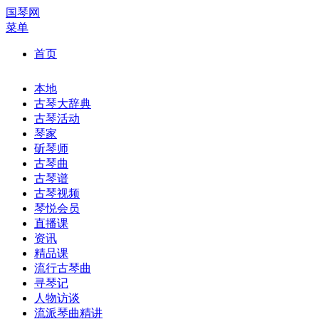
国琴网
菜单
首页
本地
古琴大辞典
古琴活动
琴家
斫琴师
古琴曲
古琴谱
古琴视频
琴悦会员
直播课
资讯
精品课
流行古琴曲
寻琴记
人物访谈
流派琴曲精讲