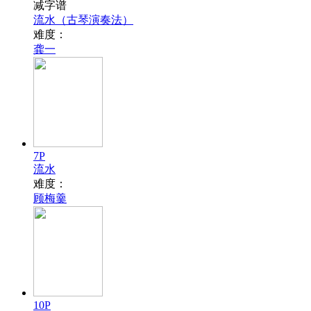
减字谱
流水（古琴演奏法）
难度：
龚一
7P
流水
难度：
顾梅羹
10P