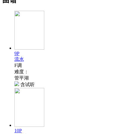
9P
流水
F调
难度：
管平湖
含试听
10P