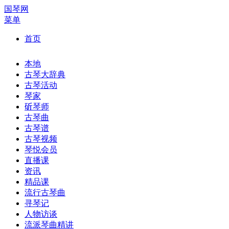
国琴网
菜单
首页
本地
古琴大辞典
古琴活动
琴家
斫琴师
古琴曲
古琴谱
古琴视频
琴悦会员
直播课
资讯
精品课
流行古琴曲
寻琴记
人物访谈
流派琴曲精讲