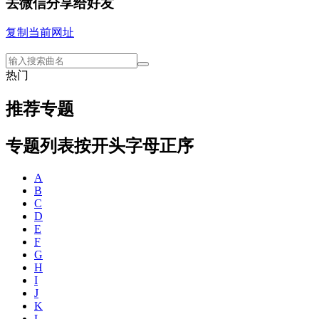
去微信分享给好友
复制当前网址
热门
推荐专题
专题列表
按开头字母正序
A
B
C
D
E
F
G
H
I
J
K
L