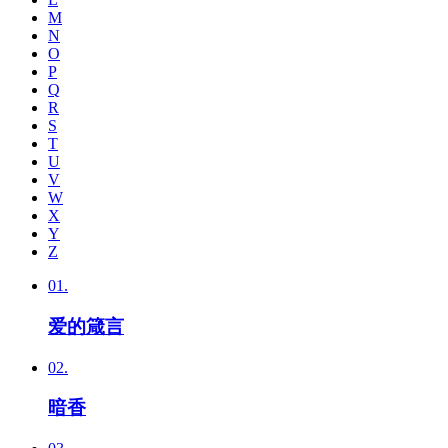
M
N
O
P
Q
R
S
T
U
V
W
X
Y
Z
01.
爱的箴言
02.
暗香