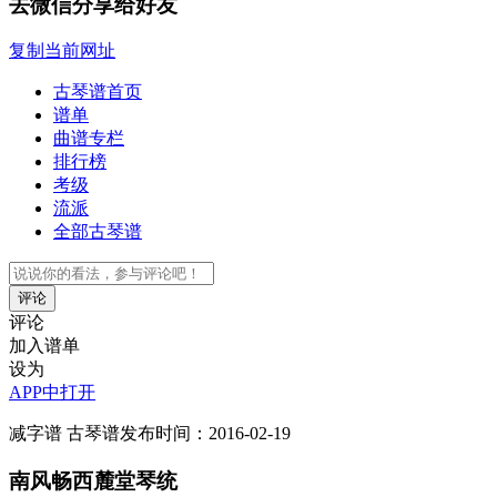
去微信分享给好友
复制当前网址
古琴谱首页
谱单
曲谱专栏
排行榜
考级
流派
全部古琴谱
评论
评论
加入谱单
设为
APP中打开
减字谱
古琴谱
发布时间：2016-02-19
南风畅西麓堂琴统