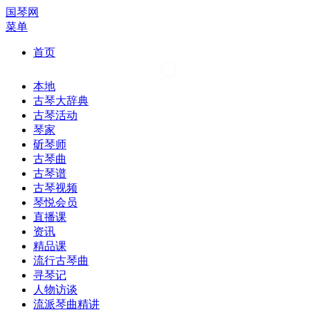
国琴网
菜单
首页
本地
古琴大辞典
古琴活动
琴家
斫琴师
古琴曲
古琴谱
古琴视频
琴悦会员
直播课
资讯
精品课
流行古琴曲
寻琴记
人物访谈
流派琴曲精讲