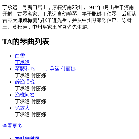
丁承运，号夷门居士，原籍河南邓州，1944年3月出生于河南
开封。古琴名家。丁承运自幼学琴、筝于胞姊丁伯琴，后师从
古琴大师顾梅羹与张子谦先生，并从中州琴家陈仲巳、陈树
三、黄松涛，中州筝家王省吾诸先生游。
TA的琴曲列表
白雪
丁承运
琴瑟和鸣——丁承运 付丽娜
丁承运 付丽娜
醉渔唱晚
丁承运 付丽娜
渔樵问答
丁承运 付丽娜
忆故人
丁承运 付丽娜
查看更多
梧叶舞秋风