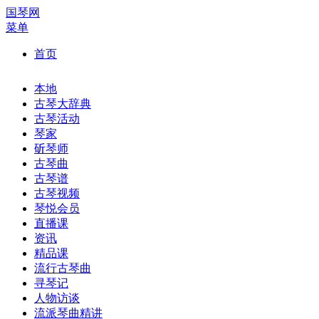
国琴网
菜单
首页
本地
古琴大辞典
古琴活动
琴家
斫琴师
古琴曲
古琴谱
古琴视频
琴悦会员
直播课
资讯
精品课
流行古琴曲
寻琴记
人物访谈
流派琴曲精讲