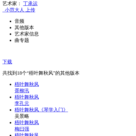
艺术家：
丁承运
小范大人
上传
音频
其他版本
艺术家信息
曲专题
下载
共找到
18
个“梧叶舞秋风”的其他版本
梧叶舞秋风
胥柳汛
梧叶舞秋风
李孔元
梧叶舞秋风《琴学入门》
吴景略
梧叶舞秋风
梅曰强
梧叶舞秋风