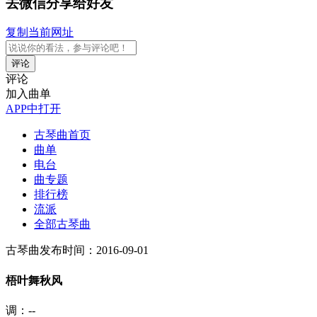
去微信分享给好友
复制当前网址
评论
评论
加入曲单
APP中打开
古琴曲首页
曲单
电台
曲专题
排行榜
流派
全部古琴曲
古琴曲
发布时间：2016-09-01
梧叶舞秋风
调：--