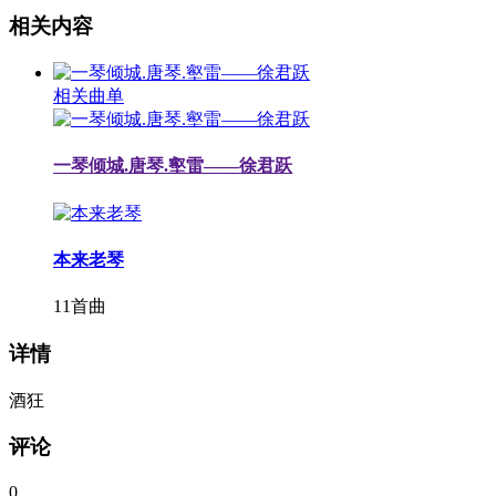
相关内容
相关曲单
一琴倾城.唐琴.壑雷——徐君跃
本来老琴
11首曲
详情
酒狂
评论
0