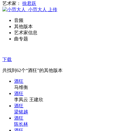
艺术家：
徐君跃
小范大人
上传
音频
其他版本
艺术家信息
曲专题
下载
共找到
62
个“酒狂”的其他版本
酒狂
马维衡
酒狂
李凤云 王建欣
酒狂
梁铭越
酒狂
陈长林
酒狂