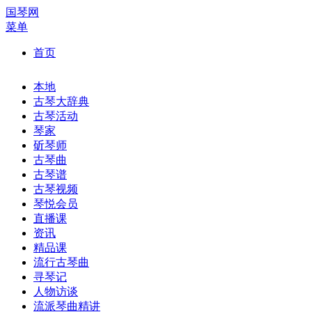
国琴网
菜单
首页
本地
古琴大辞典
古琴活动
琴家
斫琴师
古琴曲
古琴谱
古琴视频
琴悦会员
直播课
资讯
精品课
流行古琴曲
寻琴记
人物访谈
流派琴曲精讲