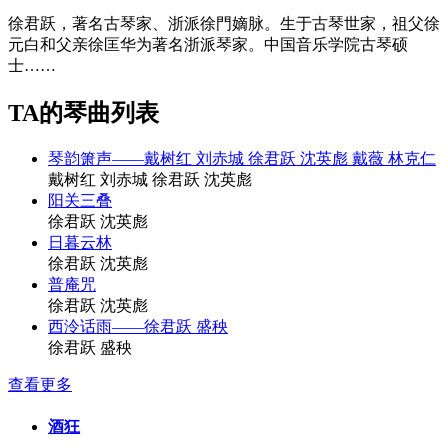
徐君跃，著名古琴家、浙派徐門嫡脉。生于古琴世家，祖父徐
元白和父亲徐匡华为著名浙派琴家。中国音乐学院古琴硕
士……
TA的琴曲列表
琴韵箫声——戴树红 刘赤城 徐君跃 沈英彪 戴薇 林克仁
戴树红 刘赤城 徐君跃 沈英彪
阳关三叠
徐君跃 沈英彪
日暮云林
徐君跃 沈英彪
普庵咒
徐君跃 沈英彪
西泠话雨——徐君跃 盛秧
徐君跃 盛秧
查看更多
酒狂