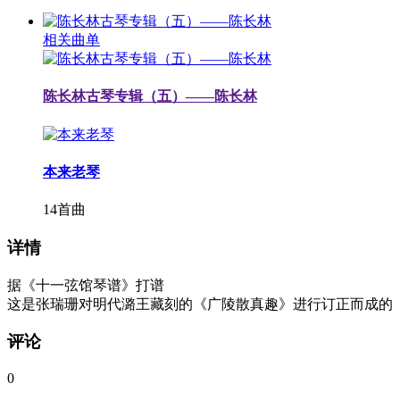
相关曲单
陈长林古琴专辑（五）——陈长林
本来老琴
14首曲
详情
据《十一弦馆琴谱》打谱
这是张瑞珊对明代潞王藏刻的《广陵散真趣》进行订正而成的
评论
0