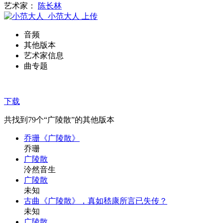
艺术家：
陈长林
小范大人
上传
音频
其他版本
艺术家信息
曲专题
下载
共找到
79
个“广陵散”的其他版本
乔珊《广陵散》
乔珊
广陵散
泠然音生
广陵散
未知
古曲《广陵散》，真如嵇康所言已失传？
未知
广陵散