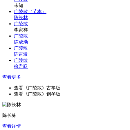
未知
广陵散（节本）
陈长林
广陵散
李家祥
广陵散
陈成渤
广陵散
陈雷激
广陵散
徐君跃
查看更多
查看《广陵散》古筝版
查看《广陵散》钢琴版
陈长林
查看详情