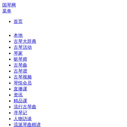
国琴网
菜单
首页
本地
古琴大辞典
古琴活动
琴家
斫琴师
古琴曲
古琴谱
古琴视频
琴悦会员
直播课
资讯
精品课
流行古琴曲
寻琴记
人物访谈
流派琴曲精讲