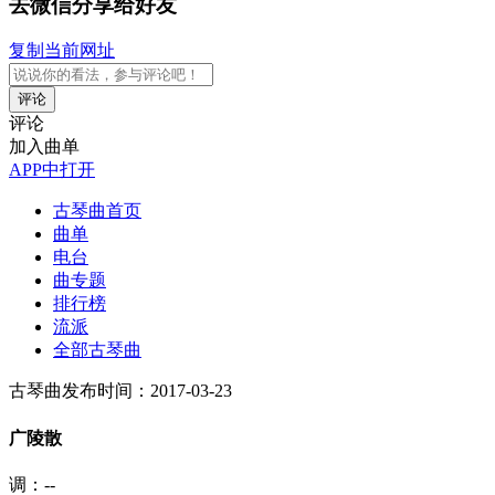
去微信分享给好友
复制当前网址
评论
评论
加入曲单
APP中打开
古琴曲首页
曲单
电台
曲专题
排行榜
流派
全部古琴曲
古琴曲
发布时间：2017-03-23
广陵散
调：--