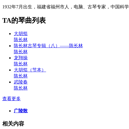
1932年7月出生，福建省福州市人，电脑、古琴专家，中国
TA的琴曲列表
大胡笳
陈长林
陈长林古琴专辑（八）——陈长林
陈长林
龙翔操
陈长林
大胡笳（节本）
陈长林
武陵春
陈长林
查看更多
广陵散
相关内容