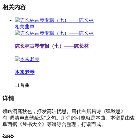
相关内容
相关曲单
陈长林古琴专辑（七）——陈长林
本来老琴
11首曲
详情
领略洞庭秋色，抒发高洁忧思。唐代白居易诗《弹秋思》
有“调清声直韵疏迟”之句。所弹的可能就是本曲。本谱是由査
阜西据《琴书大全》等谱综合整理，打谱而成。
评论