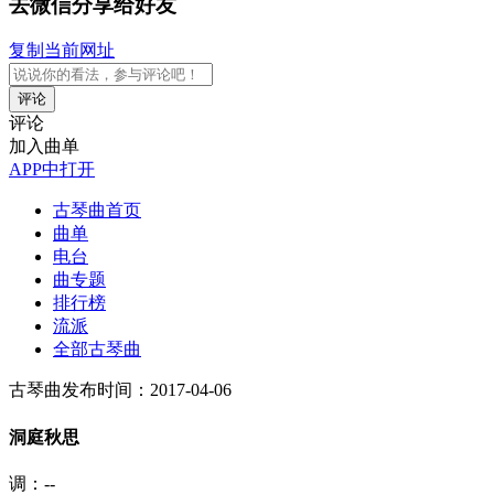
去微信分享给好友
复制当前网址
评论
评论
加入曲单
APP中打开
古琴曲首页
曲单
电台
曲专题
排行榜
流派
全部古琴曲
古琴曲
发布时间：2017-04-06
洞庭秋思
调：--