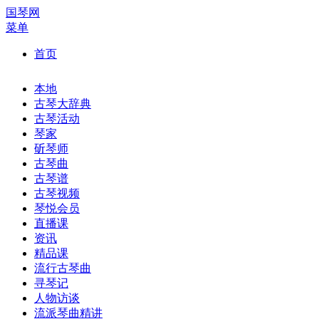
国琴网
菜单
首页
本地
古琴大辞典
古琴活动
琴家
斫琴师
古琴曲
古琴谱
古琴视频
琴悦会员
直播课
资讯
精品课
流行古琴曲
寻琴记
人物访谈
流派琴曲精讲