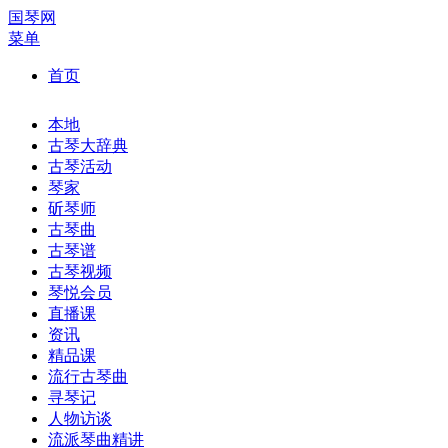
国琴网
菜单
首页
本地
古琴大辞典
古琴活动
琴家
斫琴师
古琴曲
古琴谱
古琴视频
琴悦会员
直播课
资讯
精品课
流行古琴曲
寻琴记
人物访谈
流派琴曲精讲