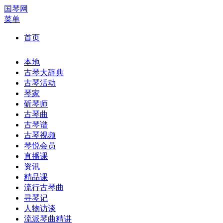
国琴网
菜单
首页
本地
古琴大辞典
古琴活动
琴家
斫琴师
古琴曲
古琴谱
古琴视频
琴悦会员
直播课
资讯
精品课
流行古琴曲
寻琴记
人物访谈
流派琴曲精讲