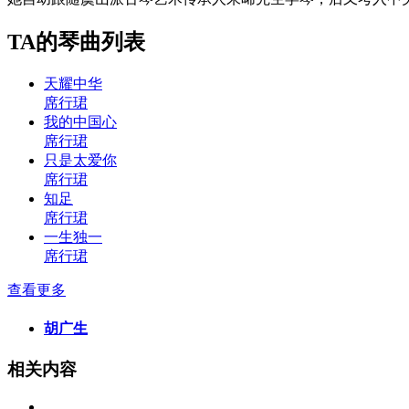
TA的琴曲列表
天耀中华
席行珺
我的中国心
席行珺
只是太爱你
席行珺
知足
席行珺
一生独一
席行珺
查看更多
胡广生
相关内容