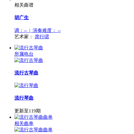
相关曲谱
胡广生
调：-- | 演奏难度：
--
艺术家：
席行珺
所属电台
流行古琴曲
流行琴曲
更新至119期
相关曲单