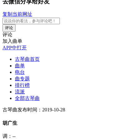
去微信分享给好友
复制当前网址
评论
评论
加入曲单
APP中打开
古琴曲首页
曲单
电台
曲专题
排行榜
流派
全部古琴曲
古琴曲
发布时间：2019-10-28
胡广生
调：--