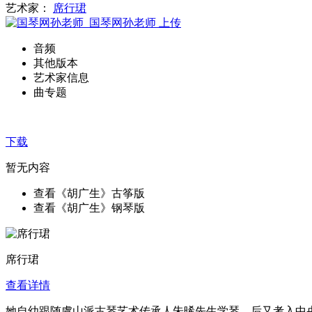
艺术家：
席行珺
国琴网孙老师
上传
音频
其他版本
艺术家信息
曲专题
下载
暂无内容
查看《胡广生》古筝版
查看《胡广生》钢琴版
席行珺
查看详情
她自幼跟随虞山派古琴艺术传承人朱晞先生学琴，后又考入中