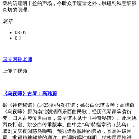
缓构筑疏朗丰盈的声场，令听众于喧嚣之外，触碰到秋意细腻
真切的肌理。
展开
08-05
0
0
国琴网孙老师
上传了视频
《乌夜啼》古琴：高玮蔚
据《神奇秘谱》(1425)姚丙炎打谱；姚公白记谱古琴：高玮蔚
《乌夜啼》原为南北朝清商乐西曲民歌，经历代琴家承袭衍
变，归入古琴传世曲目，最早谱本见于《神奇秘谱》。此为姚
丙炎打谱、姚公白传承版本。曲中之“乌”特指寒鸦（慈乌），
取刘义庆夜闻慈乌啼鸣、预兆逢赦脱困的典故，寄寓冲破困
局、求得精神解放的期许。曲调歌唱性鲜明，结构层层推进，