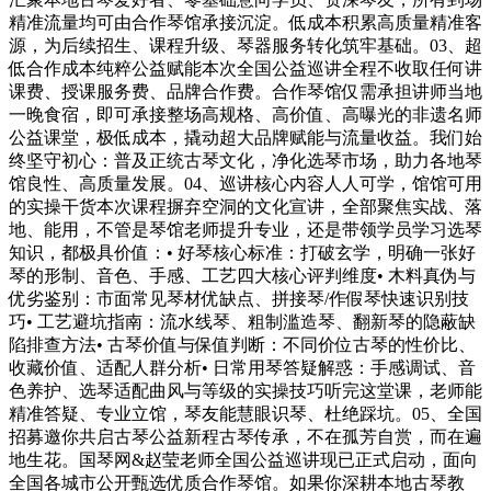
精准流量均可由合作琴馆承接沉淀。低成本积累高质量精准客
源，为后续招生、课程升级、琴器服务转化筑牢基础。03、超
低合作成本纯粹公益赋能本次全国公益巡讲全程不收取任何讲
课费、授课服务费、品牌合作费。合作琴馆仅需承担讲师当地
一晚食宿，即可承接整场高规格、高价值、高曝光的非遗名师
公益课堂，极低成本，撬动超大品牌赋能与流量收益。我们始
终坚守初心：普及正统古琴文化，净化选琴市场，助力各地琴
馆良性、高质量发展。04、巡讲核心内容人人可学，馆馆可用
的实操干货本次课程摒弃空洞的文化宣讲，全部聚焦实战、落
地、能用，不管是琴馆老师提升专业，还是带领学员学习选琴
知识，都极具价值：• 好琴核心标准：打破玄学，明确一张好
琴的形制、音色、手感、工艺四大核心评判维度• 木料真伪与
优劣鉴别：市面常见琴材优缺点、拼接琴/作假琴快速识别技
巧• 工艺避坑指南：流水线琴、粗制滥造琴、翻新琴的隐蔽缺
陷排查方法• 古琴价值与保值判断：不同价位古琴的性价比、
收藏价值、适配人群分析• 日常用琴答疑解惑：手感调试、音
色养护、选琴适配曲风与等级的实操技巧听完这堂课，老师能
精准答疑、专业立馆，琴友能慧眼识琴、杜绝踩坑。05、全国
招募邀你共启古琴公益新程古琴传承，不在孤芳自赏，而在遍
地生花。国琴网&赵莹老师全国公益巡讲现已正式启动，面向
全国各城市公开甄选优质合作琴馆。如果你深耕本地古琴教