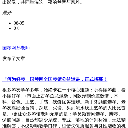
出影像，共同重温这一夜的琴音与风雅。
展开
08-05
0
0
国琴网孙老师
发布了文章
「何为好琴」国琴网全国琴馆公益巡讲，正式招募！
很多琴友学琴多年，始终卡在一个核心难题：听得懂琴曲，看
不懂好琴。•市面上古琴鱼龙混杂，同款形制价差数倍，木
料、音色、工艺、手感、残值优劣难辨。新手凭颜值选琴、老
琴友靠经验盲猜，踩坑、买贵、买到流水线工艺琴的人比比皆
是。•更让众多琴馆老师无奈的是：学员频繁问选琴、辨琴、
保值问题，自己却缺少系统、专业、落地的评判标准，无法精
准解答，不仅影响教学口碑，也错失优质服务与良性增收的机