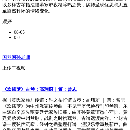
以多样古琴指法描摹寒鸦夜栖啼鸣之景，婉转呈现忧思忐忑直
至豁然释怀的情绪变化。
展开
08-05
0
0
国琴网孙老师
上传了视频
《欢蝶梦》古琴：高玮蔚｜箫：曾志
据《黄氏家族》传谱；钟之岳打谱古琴：高玮蔚 ｜ 箫：曾志
《欢蝶梦》为中州派家传琴曲，不见于历代通行刊印琴谱。乐
曲源自辛亥先驱黄廷元家族旧藏，由其孙黄章谊悉心守护。黄
廷元承袭中州琴脉，战乱之时携藏琴、古谱远渡南洋。尘封古
谱一度弦声沉寂，经钟之岳整理打谱，湮没乐章重焕新声。曲