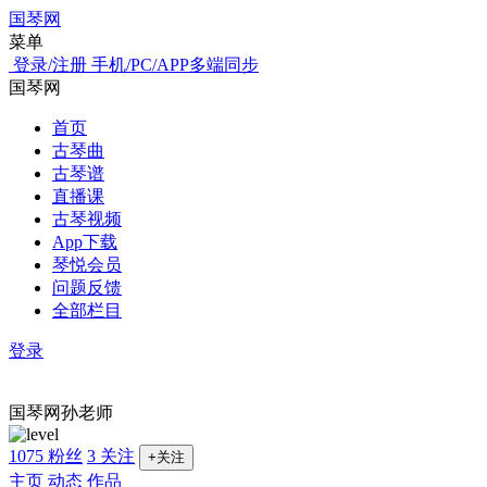
国琴网
菜单
登录/注册
手机/PC/APP多端同步
国琴网
首页
古琴曲
古琴谱
直播课
古琴视频
App下载
琴悦会员
问题反馈
全部栏目
登录
国琴网孙老师
1075 粉丝
3 关注
+关注
主页
动态
作品