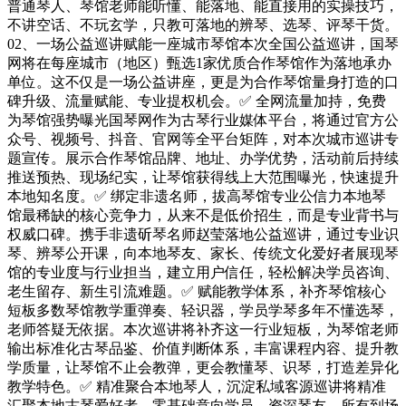
普通琴人、琴馆老师能听懂、能落地、能直接用的实操技巧，
不讲空话、不玩玄学，只教可落地的辨琴、选琴、评琴干货。
02、一场公益巡讲赋能一座城市琴馆本次全国公益巡讲，国琴
网将在每座城市（地区）甄选1家优质合作琴馆作为落地承办
单位。这不仅是一场公益讲座，更是为合作琴馆量身打造的口
碑升级、流量赋能、专业提权机会。✅ 全网流量加持，免费
为琴馆强势曝光国琴网作为古琴行业媒体平台，将通过官方公
众号、视频号、抖音、官网等全平台矩阵，对本次城市巡讲专
题宣传。展示合作琴馆品牌、地址、办学优势，活动前后持续
推送预热、现场纪实，让琴馆获得线上大范围曝光，快速提升
本地知名度。✅ 绑定非遗名师，拔高琴馆专业公信力本地琴
馆最稀缺的核心竞争力，从来不是低价招生，而是专业背书与
权威口碑。携手非遗斫琴名师赵莹落地公益巡讲，通过专业识
琴、辨琴公开课，向本地琴友、家长、传统文化爱好者展现琴
馆的专业度与行业担当，建立用户信任，轻松解决学员咨询、
老生留存、新生引流难题。✅ 赋能教学体系，补齐琴馆核心
短板多数琴馆教学重弹奏、轻识器，学员学琴多年不懂选琴，
老师答疑无依据。本次巡讲将补齐这一行业短板，为琴馆老师
输出标准化古琴品鉴、价值判断体系，丰富课程内容、提升教
学质量，让琴馆不止会教弹，更会教懂琴、识琴，打造差异化
教学特色。✅ 精准聚合本地琴人，沉淀私域客源巡讲将精准
汇聚本地古琴爱好者、零基础意向学员、资深琴友，所有到场