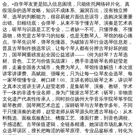
会。•自学琴友更是陷入信息困境，只能依托网络碎片化、真
假混杂的选琴攻略，知识不成体系、漏洞百出，没有独立辨
琴、选琴的判断能力，很容易被片面信息误导，选购决策屡屡
出错。归根结底：会弹琴，从来不等于懂古琴。演奏是艺术表
达，斫琴与识器是工艺专业，二者缺一不可。只懂弹奏、不懂
器物，终究是古琴学习的短板，也是无数琴人、琴馆的核心痛
点。学琴先识琴，弹琴先懂器。为破除古琴行业选琴信息差，
普及古琴制作挑选常识，让每个琴人都有分辨古琴好坏的能
力，国琴网重磅发起全国公益巡讲——《何为好琴？古琴选
材、音色、工艺与价值实战课》，携手非遗斫琴名师赵莹老
师，走遍全国各大城市，免费为琴人、琴馆传道解惑！本次巡
讲零讲课费、高赋能、强曝光，只为让每一位琴友会选琴、每
一家琴馆懂专业、树口碑！01、主讲名师以斫琴之本，讲识琴
之真本次巡讲主讲人赵莹老师，是集斫琴、演奏、教研、学术
于一体的非遗专业名师，身为广陵派古琴艺术（斫琴）非物质
文化遗产代表性传承人，同时担任扬州大学音乐学院琴筝学院
斫琴教师、国琴网艺术总监，深耕斫琴与古琴教学多年。不同
于只懂演奏的老师，赵莹老师从斫琴源头吃透古琴核心：从木
料甄选、面板底板配比、槽腹工艺、漆面打磨，到音色调校、
手感适配、古琴保值逻辑，全链条精通。她深谙市场乱象与大
众选琴误区，擅长把晦涩的斫琴原理、专业品鉴标准，转化为