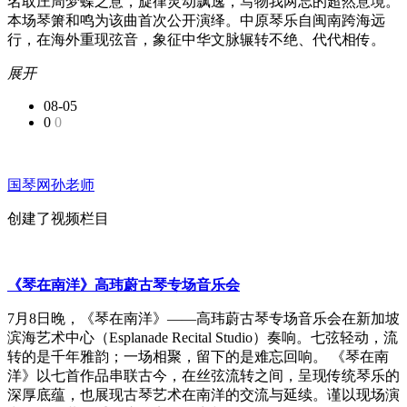
名取庄周梦蝶之意，旋律灵动飘逸，写物我两忘的超然意境。
本场琴箫和鸣为该曲首次公开演绎。中原琴乐自闽南跨海远
行，在海外重现弦音，象征中华文脉辗转不绝、代代相传。
展开
08-05
0
0
国琴网孙老师
创建了视频栏目
《琴在南洋》高玮蔚古琴专场音乐会
7月8日晚，《琴在南洋》——高玮蔚古琴专场音乐会在新加坡
滨海艺术中心（Esplanade Recital Studio）奏响。七弦轻动，流
转的是千年雅韵；一场相聚，留下的是难忘回响。 《琴在南
洋》以七首作品串联古今，在丝弦流转之间，呈现传统琴乐的
深厚底蕴，也展现古琴艺术在南洋的交流与延续。谨以现场演