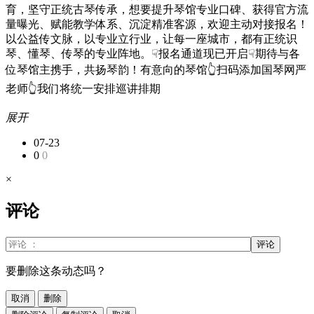
育，坚守正统古琴传承，想要提升琴馆专业口碑、获得官方流
量曝光、赋能教学体系、沉淀精准客源，欢迎主动对接报名！
以公益传文脉，以专业立行业，让每一座城市，都有正统识
琴、懂琴、传琴的专业阵地。☟报名通道现已开启☟期待与各
位琴馆主携手，共扬琴韵！有意向的琴馆👆扫码添加国琴网严
老师👆我们将统一安排巡讲排期
展开
07-23
0
0
×
评论
评论
要删除这条动态吗？
取消
删除