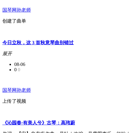
国琴网孙老师
创建了曲单
今日立秋，这 3 首秋意琴曲别错过
展开
08-06
0
0
国琴网孙老师
上传了视频
《沁园春·有美人兮》古琴：高玮蔚