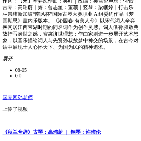
作词：【宋】辛弃疾作曲：吴叶｜改编：吴雪盟声乐：何怡｜
古琴：高玮蔚｜箫：曾志笙：董颖｜竖琴：梁帼婷｜打击乐：
巫崇玮新加坡“南风杯”国际古琴大赛职业 A 组委约作品《梦
回期思》室内乐版本。《沁园春·有美人兮》以宋代词人辛弃
疾闲居江西带湖时期的同名词作为创作灵感。词人借孙叔敖典
故抒写身世之感，寄寓济世理想；作曲家则进一步展开艺术想
象，以音乐描绘词人与先贤孙叔敖梦中神交的场景，在古今对
话中展现士人心怀天下、为国为民的精神追求。
展开
08-05
0
0
国琴网孙老师
上传了视频
《秋兰兮辞》古琴：高玮蔚 ｜ 钢琴：许玮伦