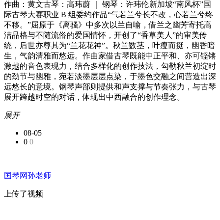
作曲：黄文古琴：高玮蔚 ｜ 钢琴：许玮伦新加坡“南风杯”国
际古琴大赛职业 B 组委约作品“气若兰兮长不改，心若兰兮终
不移。”屈原于《离骚》中多次以兰自喻，借兰之幽芳寄托高
洁品格与不随流俗的爱国情怀，开创了“香草美人”的审美传
统，后世亦尊其为“兰花花神”。秋兰数茎，叶瘦而挺，幽香暗
生，气韵清雅而悠远。作曲家借古琴既能中正平和、亦可铿锵
激越的音色表现力，结合多样化的创作技法，勾勒秋兰初绽时
的劲节与幽雅，宛若淡墨层层点染，于墨色交融之间营造出深
远悠长的意境。钢琴声部则提供和声支撑与节奏张力，与古琴
展开跨越时空的对话，体现出中西融合的创作理念。
展开
08-05
0
0
国琴网孙老师
上传了视频