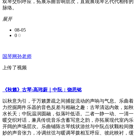
双琴交织呼应，拓展乐曲音响层次，直观展现琴艺代代相传的
脉络。
展开
08-05
0
0
国琴网孙老师
上传了视频
《秋籁》古琴:高玮蔚｜中阮：饶思铭
以秋意为引，于万籁萧疏之间捕捉流动的声响与气息。乐曲着
力挖掘两件乐器的音色反差与相融之趣：古琴清远内敛，如秋
水长天；中阮温润圆融，似落叶低语。二者一静一动、一清一
暖交织对话，兼具传统音乐含蓄写意之韵，亦拓展现代室内乐
开阔的声场层次。乐曲铺陈古琴线状游丝与中阮点状颗粒间微
妙的声音张力，冷调丝弦与暖调琴拨相互呼应、彼此映衬，缓