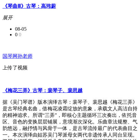
《琴曲Ⅲ》古琴：高玮蔚
展开
08-05
0
0
国琴网孙老师
上传了视频
《梅花三弄》古琴：裴琴子、裴思越
据《吴门琴谱》版本演绎古琴：裴琴子、裴思越《梅花三弄》
是古琴经典名曲，借梅花凌霜绽放的意象，承载文人高洁自持
的精神追求。所谓“三弄”，即核心主题循环三次奏出，依托音
区、音色的变换层层铺展，意境渐次深化。乐曲章法规整、气
韵悠远，融抒情与风骨于一体，是古琴流传最广的代表曲目之
一。本次演绎由姑苏吴门琴派母女两代非遗传承人同台呈现。