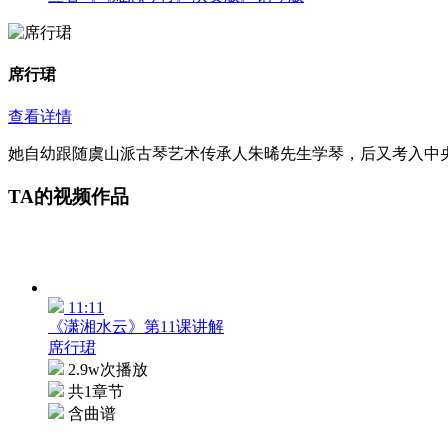
席行珺
查看详情
她自幼跟随虞山派古琴艺术传承人朱晞先生学琴，后又考入中
TA的视频作品
11:11
《潇湘水云》第11课讲解
席行珺
2.9w次播放
共1章节
含曲谱