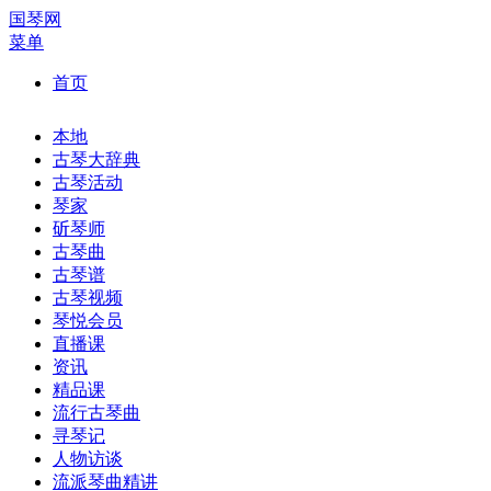
国琴网
菜单
首页
本地
古琴大辞典
古琴活动
琴家
斫琴师
古琴曲
古琴谱
古琴视频
琴悦会员
直播课
资讯
精品课
流行古琴曲
寻琴记
人物访谈
流派琴曲精讲