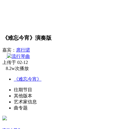
《难忘今宵》演奏版
嘉宾：
席行珺
流行琴曲
上传于 02-12
8.2w次播放
《难忘今宵》
往期节目
其他版本
艺术家信息
曲专题