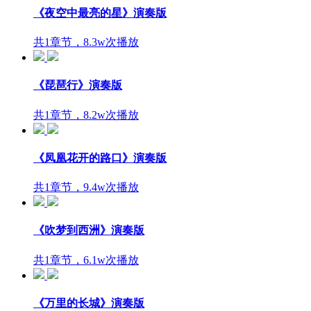
《夜空中最亮的星》演奏版
共1章节，8.3w次播放
《琵琶行》演奏版
共1章节，8.2w次播放
《凤凰花开的路口》演奏版
共1章节，9.4w次播放
《吹梦到西洲》演奏版
共1章节，6.1w次播放
《万里的长城》演奏版