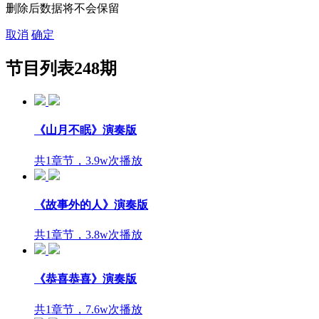
删除后数据将不会保留
取消
确定
节目列表
248期
《山月不眠》演奏版
共1章节，3.9w次播放
《故事外的人》演奏版
共1章节，3.8w次播放
《恭喜恭喜》演奏版
共1章节，7.6w次播放