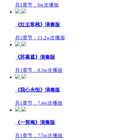
共1章节，6w次播放
《红尘客栈》演奏版
共1章节，11.2w次播放
《苏幕遮》演奏版
共1章节，8.3w次播放
《我心永恒》演奏版
共1章节，7.4w次播放
《一剪梅》演奏版
共1章节，7.5w次播放