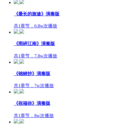
《最长的旅途》演奏版
共1章节，6.8w次播放
《雨碎江南》演奏版
共1章节，7.8w次播放
《锦鲤抄》演奏版
共1章节，7w次播放
《祝福你》演奏版
共1章节，8w次播放