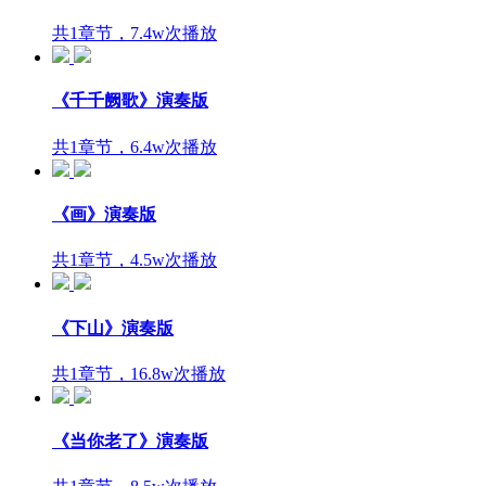
共1章节，7.4w次播放
《千千阙歌》演奏版
共1章节，6.4w次播放
《画》演奏版
共1章节，4.5w次播放
《下山》演奏版
共1章节，16.8w次播放
《当你老了》演奏版