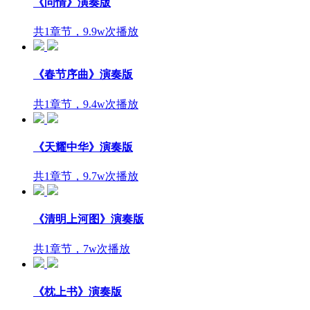
《问情》演奏版
共1章节，9.9w次播放
《春节序曲》演奏版
共1章节，9.4w次播放
《天耀中华》演奏版
共1章节，9.7w次播放
《清明上河图》演奏版
共1章节，7w次播放
《枕上书》演奏版