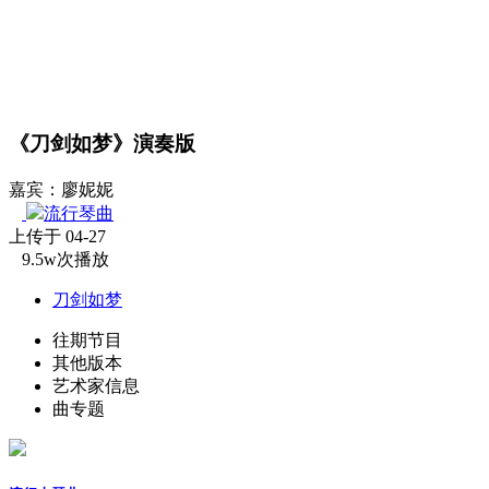
《刀剑如梦》演奏版
嘉宾：廖妮妮
流行琴曲
上传于 04-27
9.5w次播放
刀剑如梦
往期节目
其他版本
艺术家信息
曲专题