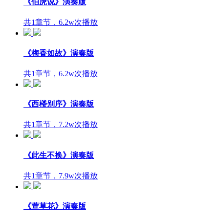
《伯虎说》演奏版
共1章节，6.2w次播放
《梅香如故》演奏版
共1章节，6.2w次播放
《西楼别序》演奏版
共1章节，7.2w次播放
《此生不换》演奏版
共1章节，7.9w次播放
《萱草花》演奏版