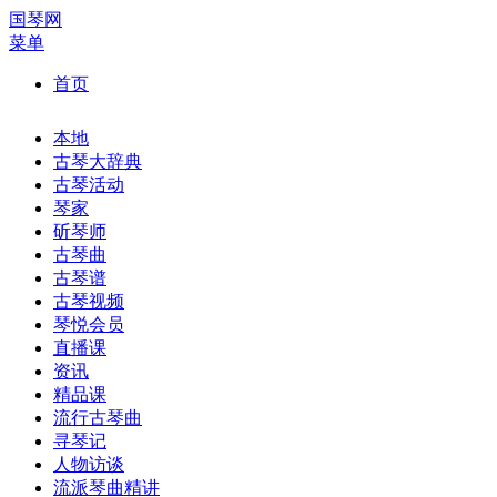
国琴网
菜单
首页
本地
古琴大辞典
古琴活动
琴家
斫琴师
古琴曲
古琴谱
古琴视频
琴悦会员
直播课
资讯
精品课
流行古琴曲
寻琴记
人物访谈
流派琴曲精讲