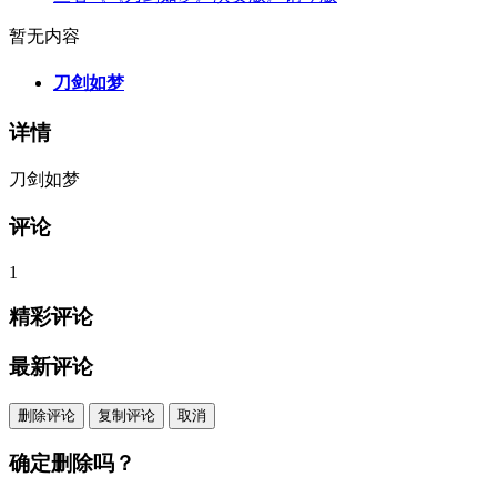
暂无内容
刀剑如梦
详情
刀剑如梦
评论
1
精彩评论
最新评论
删除评论
复制评论
取消
确定删除吗？