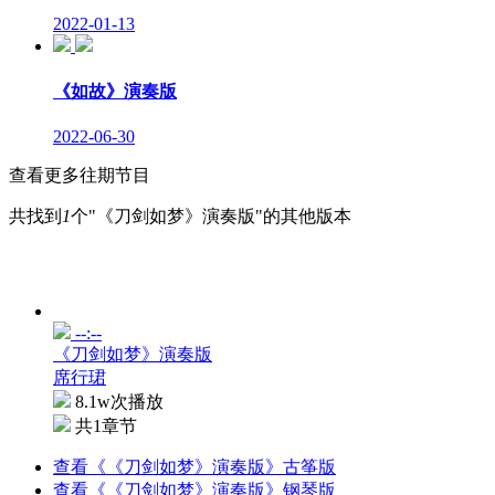
2022-01-13
《如故》演奏版
2022-06-30
查看更多往期节目
共找到
1
个"《刀剑如梦》演奏版"的其他版本
--:--
《刀剑如梦》演奏版
席行珺
8.1w次播放
共1章节
查看《《刀剑如梦》演奏版》古筝版
查看《《刀剑如梦》演奏版》钢琴版