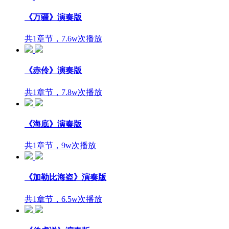
《万疆》演奏版
共1章节，7.6w次播放
《赤伶》演奏版
共1章节，7.8w次播放
《海底》演奏版
共1章节，9w次播放
《加勒比海盗》演奏版
共1章节，6.5w次播放