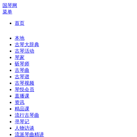
国琴网
菜单
首页
本地
古琴大辞典
古琴活动
琴家
斫琴师
古琴曲
古琴谱
古琴视频
琴悦会员
直播课
资讯
精品课
流行古琴曲
寻琴记
人物访谈
流派琴曲精讲