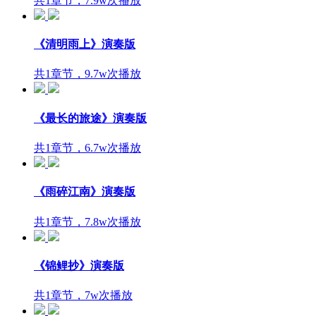
共1章节，7.9w次播放
《清明雨上》演奏版
共1章节，9.7w次播放
《最长的旅途》演奏版
共1章节，6.7w次播放
《雨碎江南》演奏版
共1章节，7.8w次播放
《锦鲤抄》演奏版
共1章节，7w次播放