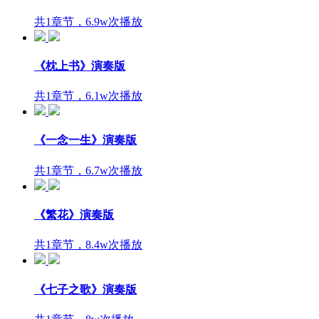
共1章节，6.9w次播放
《枕上书》演奏版
共1章节，6.1w次播放
《一念一生》演奏版
共1章节，6.7w次播放
《繁花》演奏版
共1章节，8.4w次播放
《七子之歌》演奏版