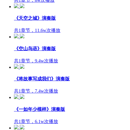
共1章节，8w次播放
《天空之城》演奏版
共1章节，11.6w次播放
《空山鸟语》演奏版
共1章节，9.4w次播放
《将故事写成我们》演奏版
共1章节，7.4w次播放
《一如年少模样》演奏版
共1章节，6.1w次播放