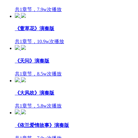
共1章节，7.9w次播放
《萱草花》演奏版
共1章节，10.9w次播放
《天问》演奏版
共1章节，8.5w次播放
《大风吹》演奏版
共1章节，5.8w次播放
《依兰爱情故事》演奏版