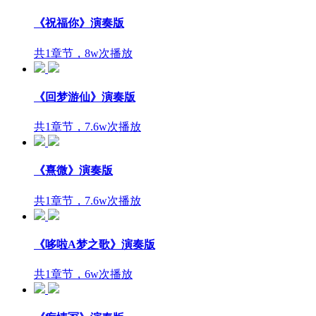
《祝福你》演奏版
共1章节，8w次播放
《回梦游仙》演奏版
共1章节，7.6w次播放
《熹微》演奏版
共1章节，7.6w次播放
《哆啦A梦之歌》演奏版
共1章节，6w次播放