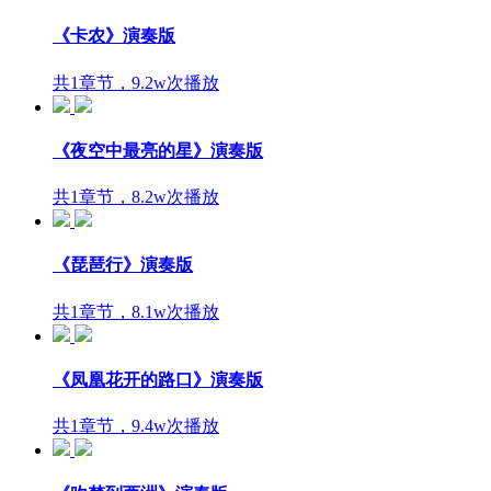
《卡农》演奏版
共1章节，9.2w次播放
《夜空中最亮的星》演奏版
共1章节，8.2w次播放
《琵琶行》演奏版
共1章节，8.1w次播放
《凤凰花开的路口》演奏版
共1章节，9.4w次播放