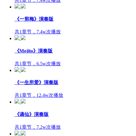
共1章节，7.4w次播放
《一剪梅》演奏版
共1章节，7.4w次播放
《Mojito》演奏版
共1章节，6.5w次播放
《一生所爱》演奏版
共1章节，12.4w次播放
《谪仙》演奏版
共1章节，7.2w次播放