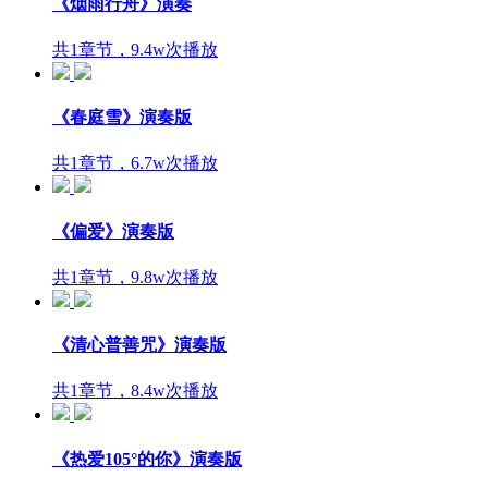
《烟雨行舟》演奏
共1章节，9.4w次播放
《春庭雪》演奏版
共1章节，6.7w次播放
《偏爱》演奏版
共1章节，9.8w次播放
《清心普善咒》演奏版
共1章节，8.4w次播放
《热爱105°的你》演奏版