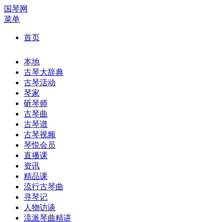
国琴网
菜单
首页
本地
古琴大辞典
古琴活动
琴家
斫琴师
古琴曲
古琴谱
古琴视频
琴悦会员
直播课
资讯
精品课
流行古琴曲
寻琴记
人物访谈
流派琴曲精讲