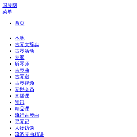
国琴网
菜单
首页
本地
古琴大辞典
古琴活动
琴家
斫琴师
古琴曲
古琴谱
古琴视频
琴悦会员
直播课
资讯
精品课
流行古琴曲
寻琴记
人物访谈
流派琴曲精讲