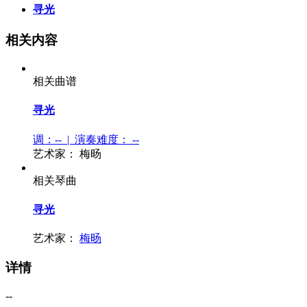
寻光
相关内容
相关曲谱
寻光
调：-- | 演奏难度：
--
艺术家：
梅旸
相关琴曲
寻光
艺术家：
梅旸
详情
--