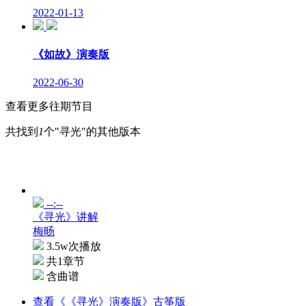
2022-01-13
《如故》演奏版
2022-06-30
查看更多往期节目
共找到
1
个"寻光"的其他版本
--:--
《寻光》讲解
梅旸
3.5w次播放
共1章节
含曲谱
查看《《寻光》演奏版》古筝版