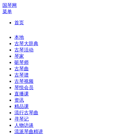
国琴网
菜单
首页
本地
古琴大辞典
古琴活动
琴家
斫琴师
古琴曲
古琴谱
古琴视频
琴悦会员
直播课
资讯
精品课
流行古琴曲
寻琴记
人物访谈
流派琴曲精讲