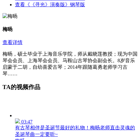
查看《《寻光》演奏版》钢琴版
梅旸
查看详情
梅旸，硕士毕业于上海音乐学院，师从戴晓莲教授；现为中国
琴会会员、上海琴会会员、马鞍山古琴协会副会长。8岁音乐
启蒙于二胡，自幼喜爱古琴；2014年跟随葛勇老师学习古
琴……
TA的视频作品
03:47
有古琴相伴是圣诞节最好的礼物！梅旸老师直击灵魂的
圣诞琴曲一定要听~