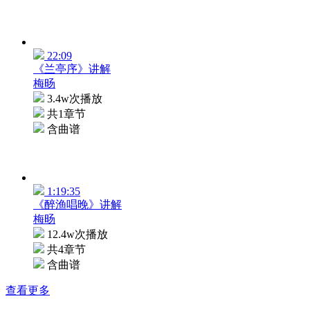
22:09
《兰亭序》讲解
梅旸
3.4w次播放
共1章节
含曲谱
1:19:35
《醉渔唱晚》讲解
梅旸
12.4w次播放
共4章节
含曲谱
查看更多